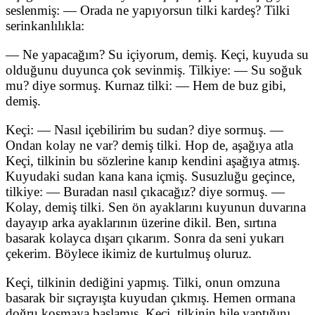
seslenmiş: — Orada ne yapıyorsun tilki kardeş? Tilki
serinkanlılıkla:
— Ne yapacağım? Su içiyorum, demiş. Keçi, kuyuda su
olduğunu duyunca çok sevinmiş. Tilkiye: — Su soğuk
mu? diye sormuş. Kurnaz tilki: — Hem de buz gibi,
demiş.
Keçi: — Nasıl içebilirim bu sudan? diye sormuş. —
Ondan kolay ne var? demiş tilki. Hop de, aşağıya atla
Keçi, tilkinin bu sözlerine kanıp kendini aşağıya atmış.
Kuyudaki sudan kana kana içmiş. Susuzluğu geçince,
tilkiye: — Buradan nasıl çıkacağız? diye sormuş. —
Kolay, demiş tilki. Sen ön ayaklarını kuyunun duvarına
dayayıp arka ayaklarının üzerine dikil. Ben, sırtına
basarak kolayca dışarı çıkarım. Sonra da seni yukarı
çekerim. Böylece ikimiz de kurtulmuş oluruz.
Keçi, tilkinin dediğini yapmış. Tilki, onun omzuna
basarak bir sıçrayışta kuyudan çıkmış. Hemen ormana
doğru koşmaya başlamış. Keçi, tilkinin hile yaptığını