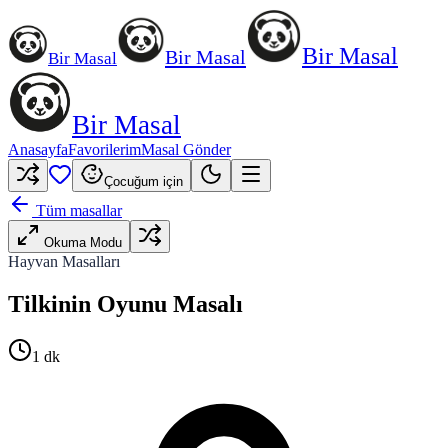
Bir Masal
Bir Masal
Bir Masal
Bir Masal
Anasayfa
Favorilerim
Masal Gönder
Çocuğum için
Tüm masallar
Okuma Modu
Hayvan Masalları
Tilkinin Oyunu Masalı
1
dk