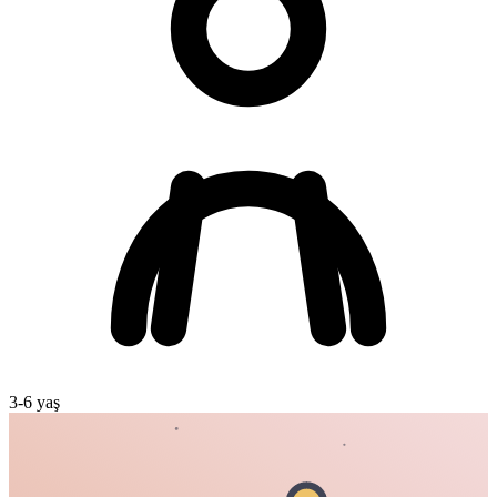
3
-
6
yaş