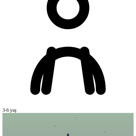
3
-
6
yaş