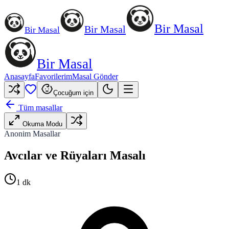
Bir Masal
Bir Masal
Bir Masal
Bir Masal
Anasayfa
Favorilerim
Masal Gönder
Çocuğum için
Tüm masallar
Okuma Modu
Anonim Masallar
Avcılar ve Rüyaları Masalı
1
dk