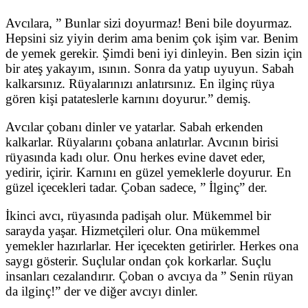
Avcılara, ” Bunlar sizi doyurmaz! Beni bile doyurmaz.
Hepsini siz yiyin derim ama benim çok işim var. Benim
de yemek gerekir. Şimdi beni iyi dinleyin. Ben sizin için
bir ateş yakayım, ısının. Sonra da yatıp uyuyun. Sabah
kalkarsınız. Rüyalarınızı anlatırsınız. En ilginç rüya
gören kişi patateslerle karnını doyurur.” demiş.
Avcılar çobanı dinler ve yatarlar. Sabah erkenden
kalkarlar. Rüyalarını çobana anlatırlar. Avcının birisi
rüyasında kadı olur. Onu herkes evine davet eder,
yedirir, içirir. Karnını en güzel yemeklerle doyurur. En
güzel içecekleri tadar. Çoban sadece, ” İlginç” der.
İkinci avcı, rüyasında padişah olur. Mükemmel bir
sarayda yaşar. Hizmetçileri olur. Ona mükemmel
yemekler hazırlarlar. Her içecekten getirirler. Herkes ona
saygı gösterir. Suçlular ondan çok korkarlar. Suçlu
insanları cezalandırır. Çoban o avcıya da ” Senin rüyan
da ilginç!” der ve diğer avcıyı dinler.