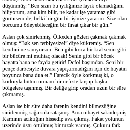
düşünmüş: “Ben sizin bu iyiliğinize layık olamadığımı
biliyorum, ama kim bilir, ne kadar işe yaramaz gibi
görünsem de, belki bir gün bir işinize yararım. Size olan
borcumu ödeyebileceğim bir fırsat çıkar bir gün.”
Aslan çok sinirlenmiş. Öfkeden gözleri çakmak çakmak
olmuş: “Bak sen terbiyesize!” diye kükremiş. “Sen
kendini ne sanıyorsun. Ben gibi koca bir kral senin gibi
bir bücüre mi muhtaç olacak! Senin gibi bir böcek
hayatta bana ne fayda getirir! Defol başımdan. Seni bir
pençe darbesiyle duvara yapıştırmadığım için de hayatın
boyunca bana dua et!” Farecik öyle korkmuş ki, o
korkuyla bütün ormanı bir nefeste koşup başka
bölgelere taşınmış. Bir deliğe girip oradan uzun bir süre
çıkmamış.
Aslan ise bir süre daha farenin kendini bilmezliğine
sinirlenmiş, sağa sola sataşmış. Ama nihayet sakinleşmiş.
Karnının acıktığını hissedip ava çıkmış. Fakat yolunun
üzerinde üstü örtülmüş bir tuzak varmış. Çukuru fark