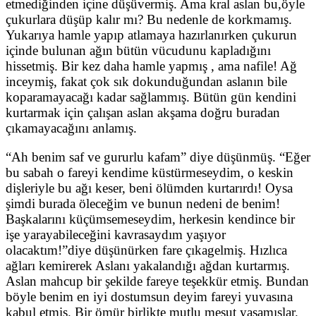
etmediğinden içine düşüvermiş. Ama kral aslan bu,öyle
çukurlara düşüp kalır mı? Bu nedenle de korkmamış.
Yukarıya hamle yapıp atlamaya hazırlanırken çukurun
içinde bulunan ağın bütün vücudunu kapladığını
hissetmiş. Bir kez daha hamle yapmış , ama nafile! Ağ
inceymiş, fakat çok sık dokunduğundan aslanın bile
koparamayacağı kadar sağlammış. Bütün gün kendini
kurtarmak için çalışan aslan akşama doğru buradan
çıkamayacağını anlamış.
“Ah benim saf ve gururlu kafam” diye düşünmüş. “Eğer
bu sabah o fareyi kendime küstürmeseydim, o keskin
dişleriyle bu ağı keser, beni ölümden kurtarırdı! Oysa
şimdi burada öleceğim ve bunun nedeni de benim!
Başkalarını küçümsemeseydim, herkesin kendince bir
işe yarayabileceğini kavrasaydım yaşıyor
olacaktım!”diye düşünürken fare çıkagelmiş. Hızlıca
ağları kemirerek Aslanı yakalandığı ağdan kurtarmış.
Aslan mahcup bir şekilde fareye teşekkür etmiş. Bundan
böyle benim en iyi dostumsun deyim fareyi yuvasına
kabul etmiş. Bir ömür birlikte mutlu mesut yaşamışlar.