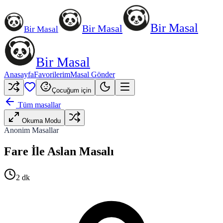
Bir Masal
Bir Masal
Bir Masal
Bir Masal
Anasayfa
Favorilerim
Masal Gönder
Çocuğum için
Tüm masallar
Okuma Modu
Anonim Masallar
Fare İle Aslan Masalı
2
dk