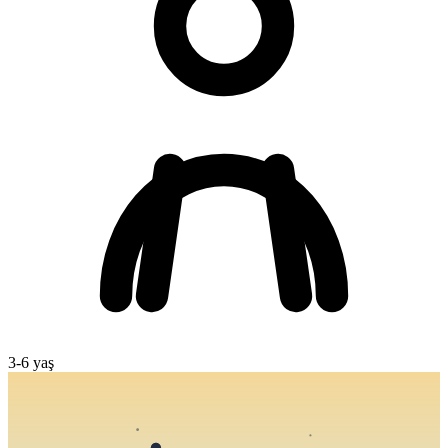
3
-
6
yaş