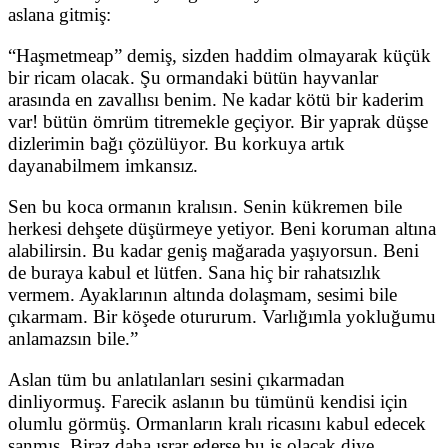
aslana gitmiş:
“Haşmetmeap” demiş, sizden haddim olmayarak küçük
bir ricam olacak. Şu ormandaki bütün hayvanlar
arasında en zavallısı benim. Ne kadar kötü bir kaderim
var! bütün ömrüm titremekle geçiyor. Bir yaprak düşse
dizlerimin bağı çözülüyor. Bu korkuya artık
dayanabilmem imkansız.
Sen bu koca ormanın kralısın. Senin kükremen bile
herkesi dehşete düşürmeye yetiyor. Beni koruman altına
alabilirsin. Bu kadar geniş mağarada yaşıyorsun. Beni
de buraya kabul et lütfen. Sana hiç bir rahatsızlık
vermem. Ayaklarının altında dolaşmam, sesimi bile
çıkarmam. Bir köşede otururum. Varlığımla yokluğumu
anlamazsın bile.”
Aslan tüm bu anlatılanları sesini çıkarmadan
dinliyormuş. Farecik aslanın bu tümünü kendisi için
olumlu görmüş. Ormanların kralı ricasını kabul edecek
sanmış. Biraz daha ısrar ederse bu iş olacak diye