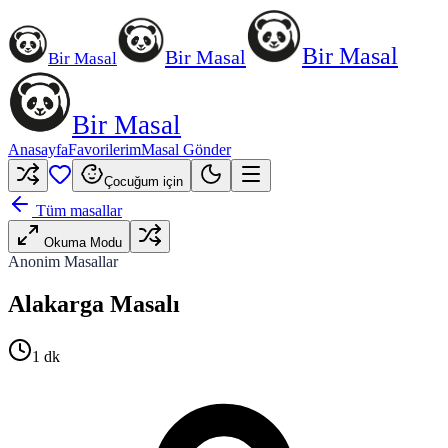
Bir Masal
Bir Masal
Bir Masal
Bir Masal
Anasayfa
Favorilerim
Masal Gönder
Çocuğum için
Tüm masallar
Okuma Modu
Anonim Masallar
Alakarga Masalı
1
dk