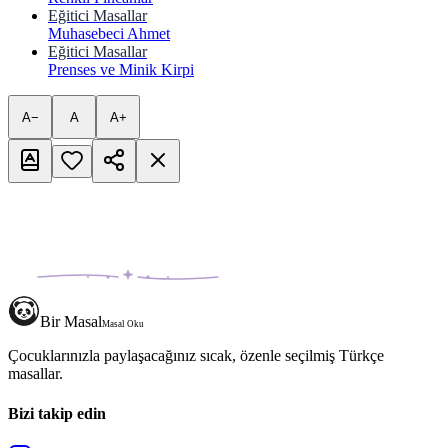
Eğitici Masallar
Muhasebeci Ahmet
Eğitici Masallar
Prenses ve Minik Kirpi
A−
A
A+
Bir Masal
Masal Oku
Çocuklarınızla paylaşacağınız sıcak, özenle seçilmiş Türkçe
masallar.
Bizi takip edin