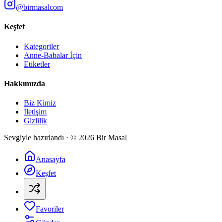
@birmasalcom
Keşfet
Kategoriler
Anne-Babalar İçin
Etiketler
Hakkımızda
Biz Kimiz
İletişim
Gizlilik
Sevgiyle hazırlandı · ©
2026
Bir Masal
Anasayfa
Keşfet
Favoriler