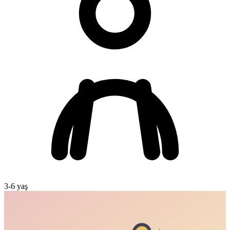
3
-
6
yaş