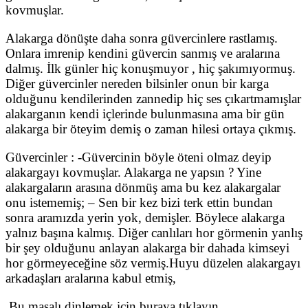
kovmuşlar.
Alakarga dönüşte daha sonra güvercinlere rastlamış.
Onlara imrenip kendini güvercin sanmış ve aralarına
dalmış. İlk günler hiç konuşmuyor , hiç şakımıyormuş.
Diğer güvercinler nereden bilsinler onun bir karga
olduğunu kendilerinden zannedip hiç ses çıkartmamışlar
alakarganın kendi içlerinde bulunmasına ama bir gün
alakarga bir öteyim demiş o zaman hilesi ortaya çıkmış.
Güvercinler : -Güvercinin böyle öteni olmaz deyip
alakargayı kovmuşlar. Alakarga ne yapsın ? Yine
alakargaların arasına dönmüş ama bu kez alakargalar
onu istememiş; – Sen bir kez bizi terk ettin bundan
sonra aramızda yerin yok, demişler. Böylece alakarga
yalnız başına kalmış. Diğer canlıları hor görmenin yanlış
bir şey olduğunu anlayan alakarga bir dahada kimseyi
hor görmeyeceğine söz vermiş.Huyu düzelen alakargayı
arkadaşları aralarına kabul etmiş,
Bu masalı dinlemek için buraya tıklayın.