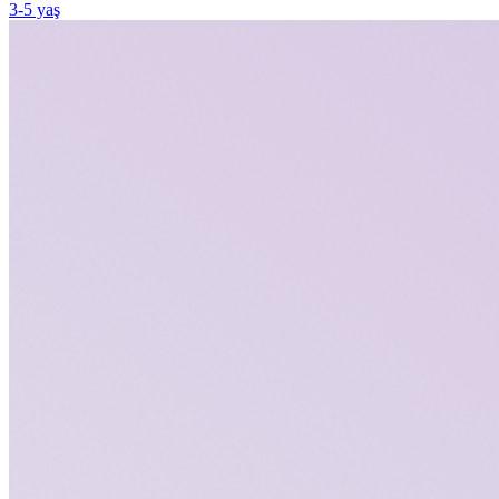
3
-
5
yaş