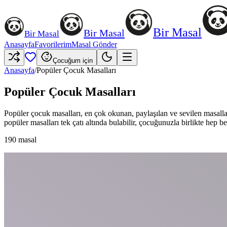
Bir Masal
Bir Masal
Bir Masal
Anasayfa
Favorilerim
Masal Gönder
Çocuğum için
Anasayfa
/
Popüler Çocuk Masalları
Popüler Çocuk Masalları
Popüler çocuk masalları, en çok okunan, paylaşılan ve sevilen masalla
popüler masalları tek çatı altında bulabilir, çocuğunuzla birlikte hep be
190
masal