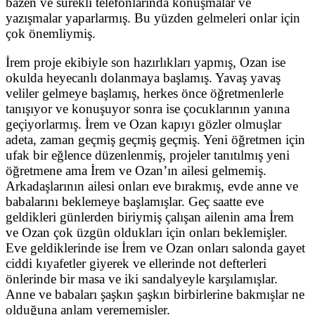
bazen ve sürekli telefonlarında konuşmalar ve
yazışmalar yaparlarmış. Bu yüzden gelmeleri onlar için
çok önemliymiş.
İrem proje ekibiyle son hazırlıkları yapmış, Ozan ise
okulda heyecanlı dolanmaya başlamış. Yavaş yavaş
veliler gelmeye başlamış, herkes önce öğretmenlerle
tanışıyor ve konuşuyor sonra ise çocuklarının yanına
geçiyorlarmış. İrem ve Ozan kapıyı gözler olmuşlar
adeta, zaman geçmiş geçmiş geçmiş. Yeni öğretmen için
ufak bir eğlence düzenlenmiş, projeler tanıtılmış yeni
öğretmene ama İrem ve Ozan’ın ailesi gelmemiş.
Arkadaşlarının ailesi onları eve bırakmış, evde anne ve
babalarını beklemeye başlamışlar. Geç saatte eve
geldikleri günlerden biriymiş çalışan ailenin ama İrem
ve Ozan çok üzgün oldukları için onları beklemişler.
Eve geldiklerinde ise İrem ve Ozan onları salonda gayet
ciddi kıyafetler giyerek ve ellerinde not defterleri
önlerinde bir masa ve iki sandalyeyle karşılamışlar.
Anne ve babaları şaşkın şaşkın birbirlerine bakmışlar ne
olduğuna anlam verememişler.