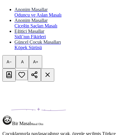
Anonim Masallar
Oduncu ve Aslan Masalı
Anonim Masallar
Çiçeğin Saçları Masalı
Eğitici Masallar
Sidi’nın Fikirleri
Güncel Çocuk Masalları
Köpek Sürüsü
A−
A
A+
Bir Masal
Masal Oku
Çocuklarınızla paylaşacağınız sıcak, özenle seçilmiş Türkçe