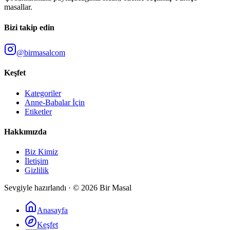
masallar.
Bizi takip edin
@birmasalcom
Keşfet
Kategoriler
Anne-Babalar İçin
Etiketler
Hakkımızda
Biz Kimiz
İletişim
Gizlilik
Sevgiyle hazırlandı · ©
2026
Bir Masal
Anasayfa
Keşfet