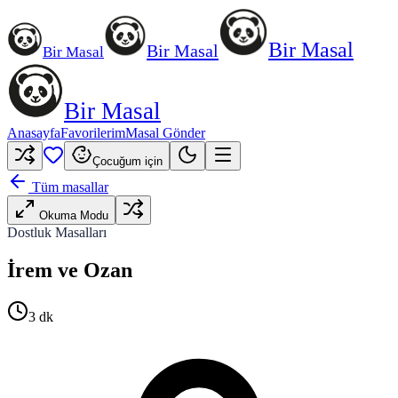
Bir Masal
Bir Masal
Bir Masal
Bir Masal
Anasayfa
Favorilerim
Masal Gönder
Çocuğum için
Tüm masallar
Okuma Modu
Dostluk Masalları
İrem ve Ozan
3
dk