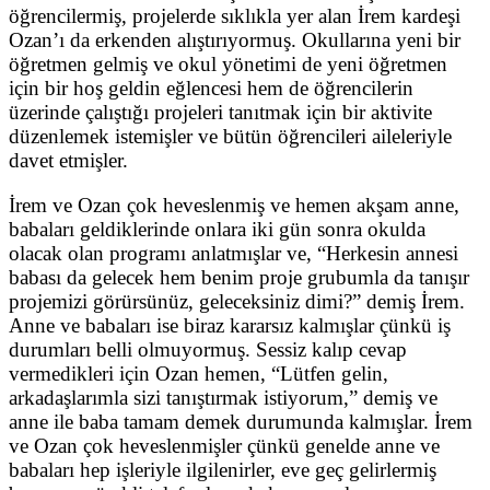
öğrencilermiş, projelerde sıklıkla yer alan İrem kardeşi
Ozan’ı da erkenden alıştırıyormuş. Okullarına yeni bir
öğretmen gelmiş ve okul yönetimi de yeni öğretmen
için bir hoş geldin eğlencesi hem de öğrencilerin
üzerinde çalıştığı projeleri tanıtmak için bir aktivite
düzenlemek istemişler ve bütün öğrencileri aileleriyle
davet etmişler.
İrem ve Ozan çok heveslenmiş ve hemen akşam anne,
babaları geldiklerinde onlara iki gün sonra okulda
olacak olan programı anlatmışlar ve, “Herkesin annesi
babası da gelecek hem benim proje grubumla da tanışır
projemizi görürsünüz, geleceksiniz dimi?” demiş İrem.
Anne ve babaları ise biraz kararsız kalmışlar çünkü iş
durumları belli olmuyormuş. Sessiz kalıp cevap
vermedikleri için Ozan hemen, “Lütfen gelin,
arkadaşlarımla sizi tanıştırmak istiyorum,” demiş ve
anne ile baba tamam demek durumunda kalmışlar. İrem
ve Ozan çok heveslenmişler çünkü genelde anne ve
babaları hep işleriyle ilgilenirler, eve geç gelirlermiş