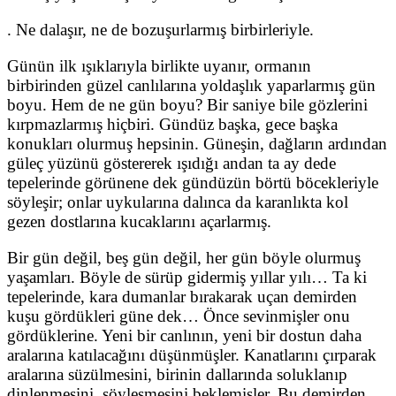
. Ne dalaşır, ne de bozuşurlarmış birbirleriyle.
Günün ilk ışıklarıyla birlikte uyanır, ormanın
birbirinden güzel canlılarına yoldaşlık yaparlarmış gün
boyu. Hem de ne gün boyu? Bir saniye bile gözlerini
kırpmazlarmış hiçbiri. Gündüz başka, gece başka
konukları olurmuş hepsinin. Güneşin, dağların ardından
güleç yüzünü göstererek ışıdığı andan ta ay dede
tepelerinde görünene dek gündüzün börtü böcekleriyle
söyleşir; onlar uykularına dalınca da karanlıkta kol
gezen dostlarına kucaklarını açarlarmış.
Bir gün değil, beş gün değil, her gün böyle olurmuş
yaşamları. Böyle de sürüp gidermiş yıllar yılı… Ta ki
tepelerinde, kara dumanlar bırakarak uçan demirden
kuşu gördükleri güne dek… Önce sevinmişler onu
gördüklerine. Yeni bir canlının, yeni bir dostun daha
aralarına katılacağını düşünmüşler. Kanatlarını çırparak
aralarına süzülmesini, birinin dallarında soluklanıp
dinlenmesini, söyleşmesini beklemişler. Bu demirden