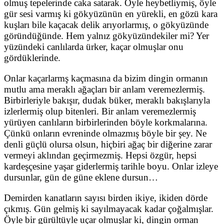
olmuş tepelerinde caka satarak. Öyle heybetliymiş, öyle
gür sesi varmış ki gökyüzünün en yürekli, en gözü kara
kuşları bile kaçacak delik arıyorlarmış, o gökyüzünde
göründüğünde. Hem yalnız gökyüzündekiler mi? Yer
yüzündeki canlılarda ürker, kaçar olmuşlar onu
gördüklerinde.
Onlar kaçarlarmş kaçmasına da bizim dingin ormanın
mutlu ama meraklı ağaçları bir anlam veremezlermiş.
Birbirleriyle bakışır, dudak büker, meraklı bakışlarıyla
izlerlermiş olup bitenleri. Bir anlam veremezlermiş
yürüyen canlıların birbirlerinden böyle korkmalarına.
Çünkü onların evreninde olmazmış böyle bir şey. Ne
denli güçlü olursa olsun, hiçbiri ağaç bir diğerine zarar
vermeyi aklından geçirmezmiş. Hepsi özgür, hepsi
kardeşçesine yaşar giderlermiş tarihle boyu. Onlar izleye
dursunlar, gün de güne eklene dursun…
Demirden kanatların sayısı birden ikiye, ikiden dörde
çıkmış. Gün gelmiş ki sayılmayacak kadar çoğalmışlar.
Öyle bir gürültüyle uçar olmuşlar ki, dingin orman