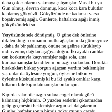
daha çok canlarını yakmaya çalışmışlar. Masal bu ya…
Gün olmuş, devran dönmüş, koca koca kara bulutlar
kaplamış gökyüzü. Gökyüzünde ne kadar su varsa
boşalıvermiş aşağı. Günlerce, haftalarca aşağı inmiş
gökyüzündeki su.
Yeryüzünde sele dönüşmüş. O güne dek önlerine
dikilen dingin ormanın mutlu ağaçlarını da görmeyince
, daha da bir şahlanmış, önüne ne gelirse sürükleyip
indirivermiş dağdan aşağıya doğru. İki ayaklı canlılar
can korkusuyla kaçıvermişler sağa sola, ama
kurtaramamışlar kendilerini bu azgın sulardan. Dorukta
bıraktıkları birkaç yorgun ağaçtan yardım beklemişler
ya, onlar da öylesine yorgun, öylesine bitkin ve
öylesine küskünlermiş ki bu iki ayaklı canlılar karşı,
kıllarını bile kıpırdatmamışlar onlar için.
Kıpırdatsalar bile azgın sulara engel olacak gücü
kalmamış hiçbirinin. O yüzden seslerini çıkartmadan
gelip geçmesini beklemişler azgın sel dalgalarının.
Günler, haftalar sonra birmiş gökyüzünün gazabı.