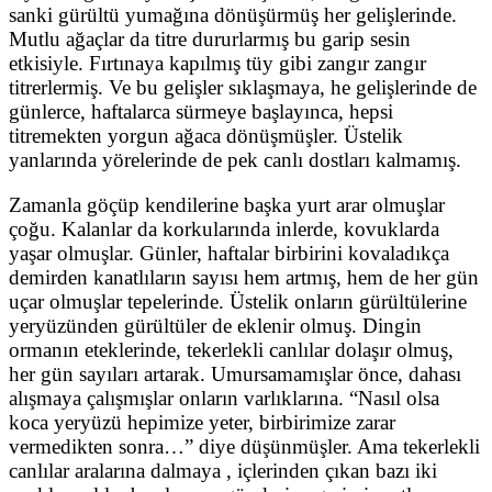
sanki gürültü yumağına dönüşürmüş her gelişlerinde.
Mutlu ağaçlar da titre dururlarmış bu garip sesin
etkisiyle. Fırtınaya kapılmış tüy gibi zangır zangır
titrerlermiş. Ve bu gelişler sıklaşmaya, he gelişlerinde de
günlerce, haftalarca sürmeye başlayınca, hepsi
titremekten yorgun ağaca dönüşmüşler. Üstelik
yanlarında yörelerinde de pek canlı dostları kalmamış.
Zamanla göçüp kendilerine başka yurt arar olmuşlar
çoğu. Kalanlar da korkularında inlerde, kovuklarda
yaşar olmuşlar. Günler, haftalar birbirini kovaladıkça
demirden kanatlıların sayısı hem artmış, hem de her gün
uçar olmuşlar tepelerinde. Üstelik onların gürültülerine
yeryüzünden gürültüler de eklenir olmuş. Dingin
ormanın eteklerinde, tekerlekli canlılar dolaşır olmuş,
her gün sayıları artarak. Umursamamışlar önce, dahası
alışmaya çalışmışlar onların varlıklarına. “Nasıl olsa
koca yeryüzü hepimize yeter, birbirimize zarar
vermedikten sonra…” diye düşünmüşler. Ama tekerlekli
canlılar aralarına dalmaya , içlerinden çıkan bazı iki