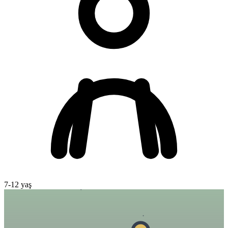
7
-
12
yaş