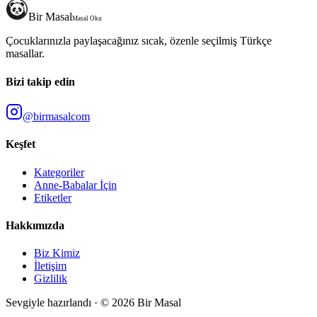
Bir Masal
Masal Oku
Çocuklarınızla paylaşacağınız sıcak, özenle seçilmiş Türkçe
masallar.
Bizi takip edin
@birmasalcom
Keşfet
Kategoriler
Anne-Babalar İçin
Etiketler
Hakkımızda
Biz Kimiz
İletişim
Gizlilik
Sevgiyle hazırlandı · ©
2026
Bir Masal