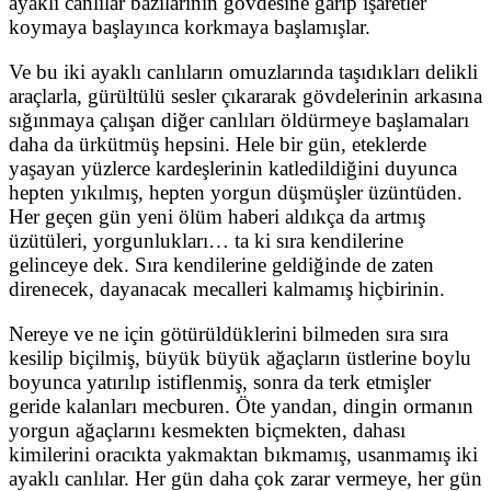
ayaklı canlılar bazılarının gövdesine garip işaretler
koymaya başlayınca korkmaya başlamışlar.
Ve bu iki ayaklı canlıların omuzlarında taşıdıkları delikli
araçlarla, gürültülü sesler çıkararak gövdelerinin arkasına
sığınmaya çalışan diğer canlıları öldürmeye başlamaları
daha da ürkütmüş hepsini. Hele bir gün, eteklerde
yaşayan yüzlerce kardeşlerinin katledildiğini duyunca
hepten yıkılmış, hepten yorgun düşmüşler üzüntüden.
Her geçen gün yeni ölüm haberi aldıkça da artmış
üzütüleri, yorgunlukları… ta ki sıra kendilerine
gelinceye dek. Sıra kendilerine geldiğinde de zaten
direnecek, dayanacak mecalleri kalmamış hiçbirinin.
Nereye ve ne için götürüldüklerini bilmeden sıra sıra
kesilip biçilmiş, büyük büyük ağaçların üstlerine boylu
boyunca yatırılıp istiflenmiş, sonra da terk etmişler
geride kalanları mecburen. Öte yandan, dingin ormanın
yorgun ağaçlarını kesmekten biçmekten, dahası
kimilerini oracıkta yakmaktan bıkmamış, usanmamış iki
ayaklı canlılar. Her gün daha çok zarar vermeye, her gün