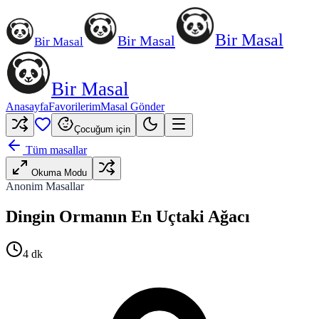
Bir Masal
Bir Masal
Bir Masal
Bir Masal
Anasayfa
Favorilerim
Masal Gönder
Çocuğum için
Tüm masallar
Okuma Modu
Anonim Masallar
Dingin Ormanın En Uçtaki Ağacı
4
dk