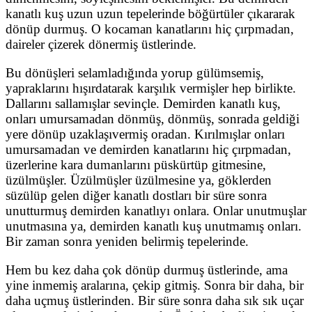
kanatlı kuş uzun uzun tepelerinde böğürtüler çıkararak
dönüp durmuş. O kocaman kanatlarını hiç çırpmadan,
daireler çizerek dönermiş üstlerinde.
Bu dönüşleri selamladığında yorup gülümsemiş,
yapraklarını hışırdatarak karşılık vermişler hep birlikte.
Dallarını sallamışlar sevinçle. Demirden kanatlı kuş,
onları umursamadan dönmüş, dönmüş, sonrada geldiği
yere dönüp uzaklaşıvermiş oradan. Kırılmışlar onları
umursamadan ve demirden kanatlarını hiç çırpmadan,
üzerlerine kara dumanlarını püskürtüp gitmesine,
üzülmüşler. Üzülmüşler üzülmesine ya, göklerden
süzülüp gelen diğer kanatlı dostları bir süre sonra
unutturmuş demirden kanatlıyı onlara. Onlar unutmuşlar
unutmasına ya, demirden kanatlı kuş unutmamış onları.
Bir zaman sonra yeniden belirmiş tepelerinde.
Hem bu kez daha çok dönüp durmuş üstlerinde, ama
yine inmemiş aralarına, çekip gitmiş. Sonra bir daha, bir
daha uçmuş üstlerinden. Bir süre sonra daha sık sık uçar