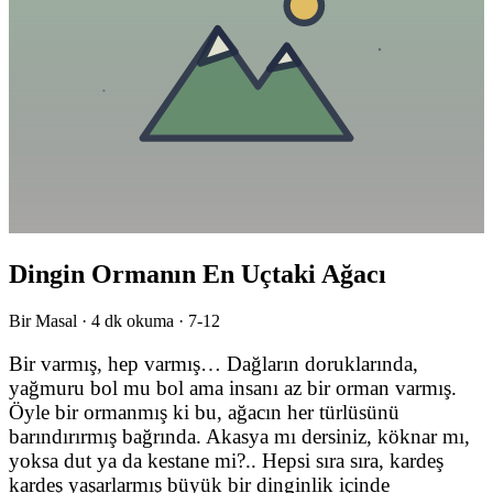
Dingin Ormanın En Uçtaki Ağacı
Bir Masal ·
4
dk okuma ·
7-12
Bir varmış, hep varmış… Dağların doruklarında,
yağmuru bol mu bol ama insanı az bir orman varmış.
Öyle bir ormanmış ki bu, ağacın her türlüsünü
barındırırmış bağrında. Akasya mı dersiniz, köknar mı,
yoksa dut ya da kestane mi?.. Hepsi sıra sıra, kardeş
kardeş yaşarlarmış büyük bir dinginlik içinde