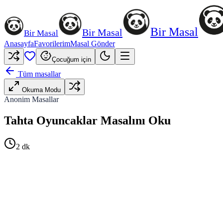
Bir Masal
Bir Masal
Bir Masal
Anasayfa
Favorilerim
Masal Gönder
Çocuğum için
Tüm masallar
Okuma Modu
Anonim Masallar
Tahta Oyuncaklar Masalını Oku
2
dk