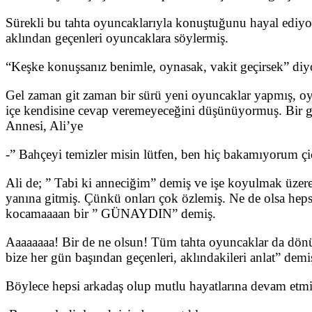
Sürekli bu tahta oyuncaklarıyla konuştuğunu hayal ediyo
aklından geçenleri oyuncaklara söylermiş.
“Keşke konuşsanız benimle, oynasak, vakit geçirsek” di
Gel zaman git zaman bir sürü yeni oyuncaklar yapmış, oyu
içe kendisine cevap veremeyeceğini düşünüyormuş. Bir gün
Annesi, Ali’ye
-” Bahçeyi temizler misin lütfen, ben hiç bakamıyorum ç
Ali de; ” Tabi ki anneciğim” demiş ve işe koyulmak üzere
yanına gitmiş. Çünkü onları çok özlemiş. Ne de olsa heps
kocamaaaan bir ” GÜNAYDIN” demiş.
Aaaaaaaa! Bir de ne olsun! Tüm tahta oyuncaklar da dönüp
bize her gün başından geçenleri, aklındakileri anlat” demiş
Böylece hepsi arkadaş olup mutlu hayatlarına devam etmi