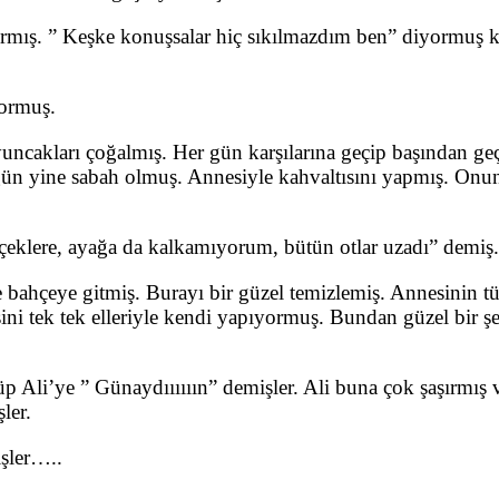
rmış. ” Keşke konuşsalar hiç sıkılmazdım ben” diyormuş ke
yormuş.
ncakları çoğalmış. Her gün karşılarına geçip başından geçe
 yine sabah olmuş. Annesiyle kahvaltısını yapmış. Onun iht
içeklere, ayağa da kalkamıyorum, bütün otlar uzadı” demiş.
 bahçeye gitmiş. Burayı bir güzel temizlemiş. Annesinin tü
ini tek tek elleriyle kendi yapıyormuş. Bundan güzel bir ş
 Ali’ye ” Günaydıııııın” demişler. Ali buna çok şaşırmış 
ler.
şler…..