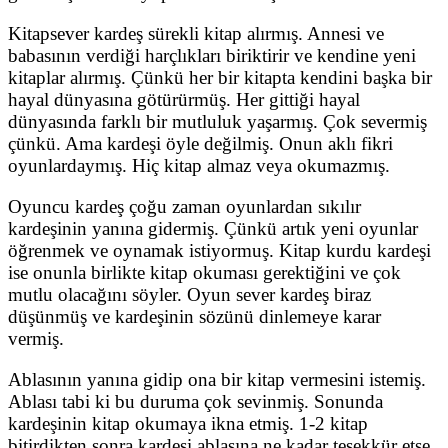
Kitapsever kardeş sürekli kitap alırmış. Annesi ve
babasının verdiği harçlıkları biriktirir ve kendine yeni
kitaplar alırmış. Çünkü her bir kitapta kendini başka bir
hayal dünyasına götürürmüş. Her gittiği hayal
dünyasında farklı bir mutluluk yaşarmış. Çok severmiş
çünkü. Ama kardeşi öyle değilmiş. Onun aklı fikri
oyunlardaymış. Hiç kitap almaz veya okumazmış.
Oyuncu kardeş çoğu zaman oyunlardan sıkılır
kardeşinin yanına gidermiş. Çünkü artık yeni oyunlar
öğrenmek ve oynamak istiyormuş. Kitap kurdu kardeşi
ise onunla birlikte kitap okuması gerektiğini ve çok
mutlu olacağını söyler. Oyun sever kardeş biraz
düşünmüş ve kardeşinin sözünü dinlemeye karar
vermiş.
Ablasının yanına gidip ona bir kitap vermesini istemiş.
Ablası tabi ki bu duruma çok sevinmiş. Sonunda
kardeşinin kitap okumaya ikna etmiş. 1-2 kitap
bitirdikten sonra kardeşi ablasına ne kadar teşekkür etse