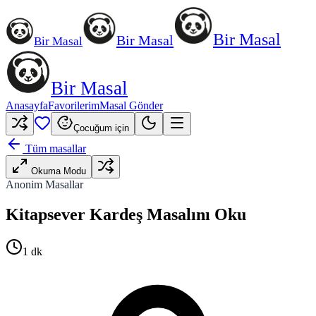
Bir Masal
Bir Masal
Bir Masal
Bir Masal
Anasayfa
Favorilerim
Masal Gönder
Çocuğum için
Tüm masallar
Okuma Modu
Anonim Masallar
Kitapsever Kardeş Masalını Oku
1
dk