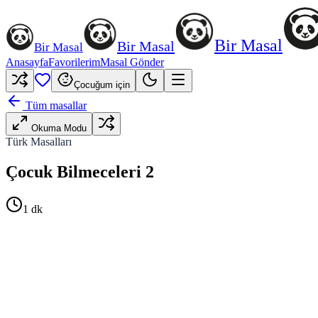
Bir Masal
Bir Masal
Bir Masal
Anasayfa
Favorilerim
Masal Gönder
Çocuğum için
Tüm masallar
Okuma Modu
Türk Masalları
Çocuk Bilmeceleri 2
1
dk