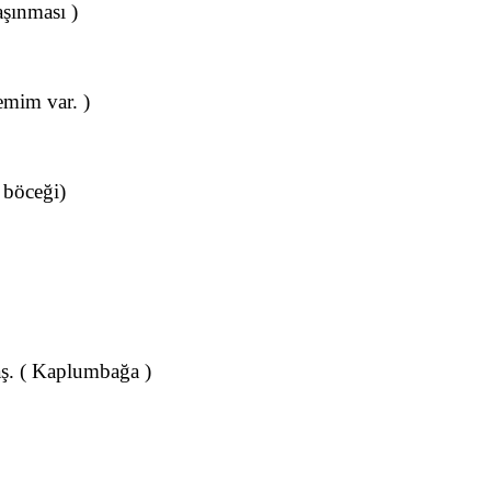
aşınması )
emim var. )
ş böceği)
aş. ( Kaplumbağa )